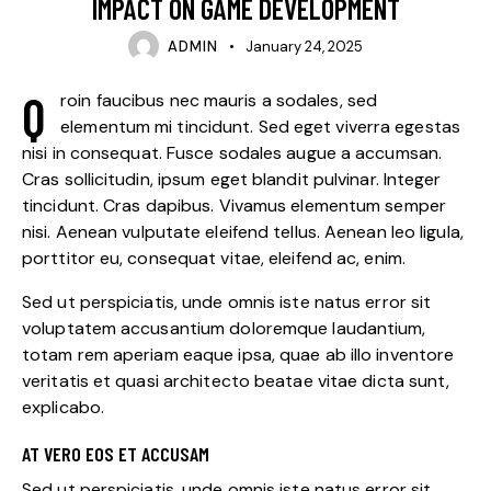
IMPACT ON GAME DEVELOPMENT
ADMIN
January 24, 2025
Q
roin faucibus nec mauris a sodales, sed
elementum mi tincidunt. Sed eget viverra egestas
nisi in consequat. Fusce sodales augue a accumsan.
Cras sollicitudin, ipsum eget blandit pulvinar. Integer
tincidunt. Cras dapibus. Vivamus elementum semper
nisi. Aenean vulputate eleifend tellus. Aenean leo ligula,
porttitor eu, consequat vitae, eleifend ac, enim.
Sed ut perspiciatis, unde omnis iste natus error sit
voluptatem accusantium doloremque laudantium,
totam rem aperiam eaque ipsa, quae ab illo inventore
veritatis et quasi architecto beatae vitae dicta sunt,
explicabo.
AT VERO EOS ET ACCUSAM
Sed ut perspiciatis, unde omnis iste natus error sit