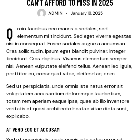
CAN’T AFFORD TO MISS IN 2025
ADMIN
January 18, 2025
Q
roin faucibus nec mauris a sodales, sed
elementum mi tincidunt. Sed eget viverra egestas
nisi in consequat. Fusce sodales augue a accumsan.
Cras sollicitudin, ipsum eget blandit pulvinar. Integer
tincidunt. Cras dapibus. Vivamus elementum semper
nisi. Aenean vulputate eleifend tellus. Aenean leo ligula,
porttitor eu, consequat vitae, eleifend ac, enim.
Sed ut perspiciatis, unde omnis iste natus error sit
voluptatem accusantium doloremque laudantium,
totam rem aperiam eaque ipsa, quae ab illo inventore
veritatis et quasi architecto beatae vitae dicta sunt,
explicabo.
AT VERO EOS ET ACCUSAM
Sed ut perspiciatis, unde omnis iste natus error sit