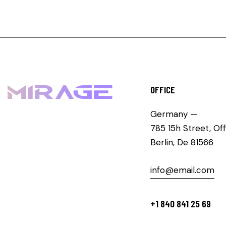
OFFICE
Germany —
785 15h Street, Of
Berlin, De 81566
info@email.com
+1 840 841 25 69