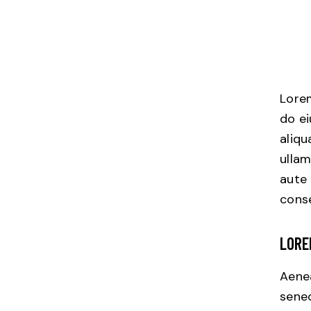
Lorem
do e
aliqu
ullam
aute 
conse
LORE
Aenea
senec