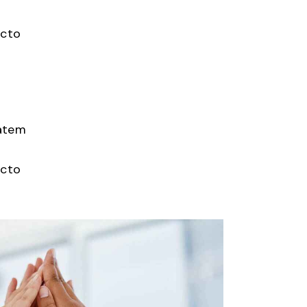
ecto
tatem
ecto