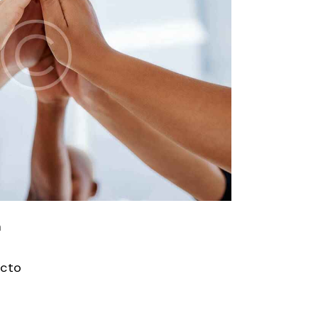
m
ecto