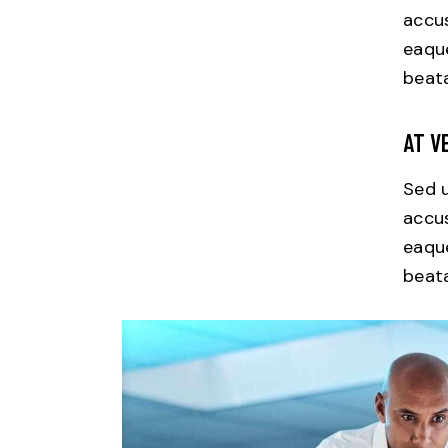
accu
eaque
beata
AT V
Sed u
accu
eaque
beata