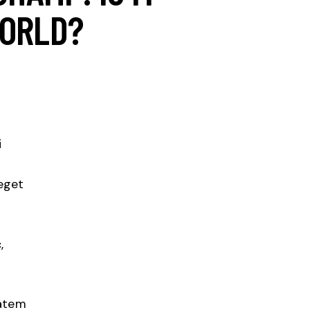
WORLD?
i
eget
,
tatem