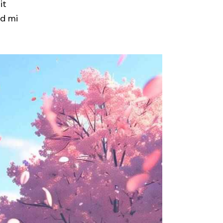
it
id mi