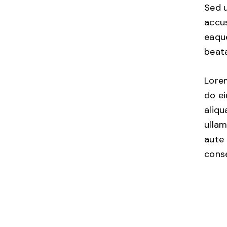
Sed u
accu
eaque
beata
Lorem
do e
aliqu
ullam
aute 
conse