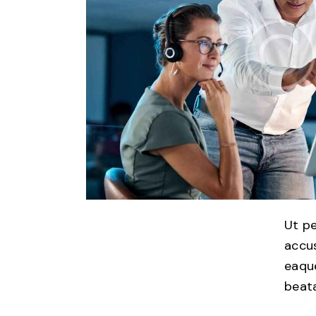
Ut pe
accu
eaque
beata