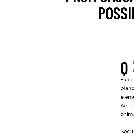
POSSI
Q
Fusce
bland
eleme
Aenea
enim.
Sed u